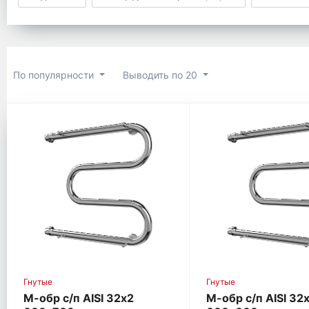
По популярности
Выводить по 20
Гнутые
Гнутые
М-обр с/п AISI 32х2
М-обр с/п AISI 32