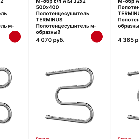
х2
М-обр с/п AISI 32х2
М-обр A
500х400
Полоте
ель
Полотенцесушитель
TERMIN
TERMINUS
Полоте
ль м-
Полотенцесушитель м-
образн
образный
4 070 руб.
4 365 р
Гнутые
Гнутые