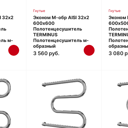
Гнутые
Гнутые
I 32х2
Эконом М-обр AISI 32х2
Эконом 
600х600
600х50
ель
Полотенцесушитель
Полоте
TERMINUS
TERMIN
ль м-
Полотенцесушитель м-
Полоте
образный
образн
3 560 руб.
3 080 р