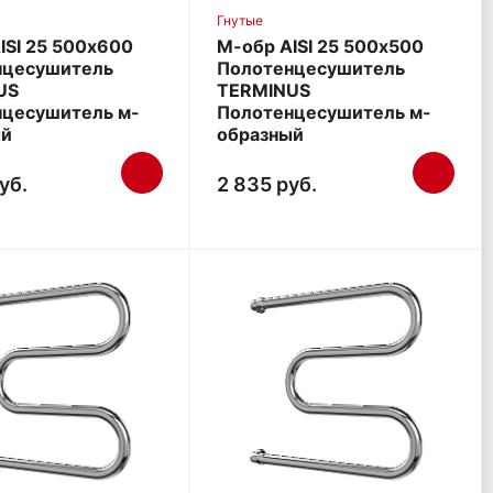
Гнутые
ISI 25 500х600
М-обр AISI 25 500х500
нцесушитель
Полотенцесушитель
US
TERMINUS
нцесушитель м-
Полотенцесушитель м-
ый
образный
уб.
2 835 руб.