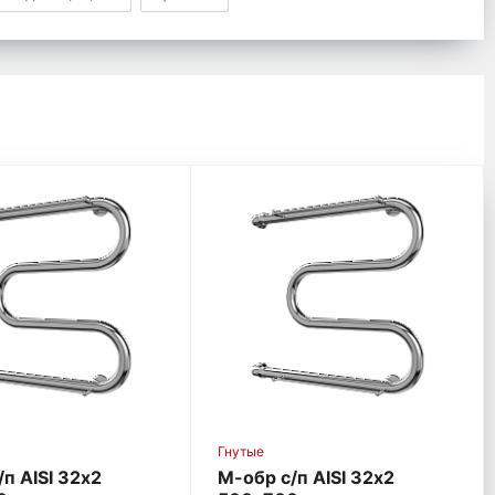
Гнутые
п AISI 32х2
М-обр с/п AISI 32х2