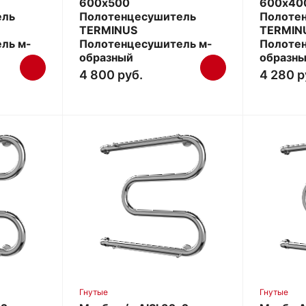
600х500
600х40
ель
Полотенцесушитель
Полоте
TERMINUS
TERMIN
ль м-
Полотенцесушитель м-
Полоте
образный
образн
4 800 руб.
4 280 р
Гнутые
Гнутые