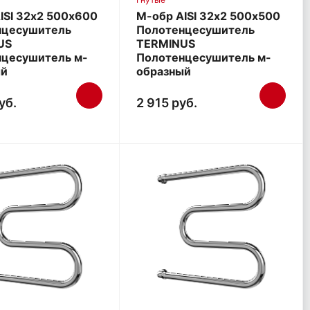
ISI 32х2 500х600
М-обр AISI 32х2 500х500
нцесушитель
Полотенцесушитель
US
TERMINUS
нцесушитель м-
Полотенцесушитель м-
ый
образный
уб.
2 915 руб.