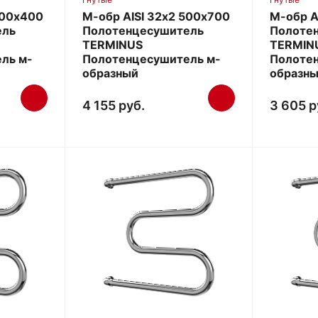
600х400
М-обр AISI 32х2 500х700
М-обр A
ель
Полотенцесушитель
Полоте
TERMINUS
TERMIN
ль м-
Полотенцесушитель м-
Полоте
образный
образн
4 155 руб.
3 605 р