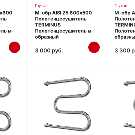
Гнутые
Гнутые
0х600
М-обр AISI 25 600х500
М-обр A
ель
Полотенцесушитель
Полоте
TERMINUS
TERMIN
ль м-
Полотенцесушитель м-
Полоте
образный
образн
3 000 руб.
3 300 р