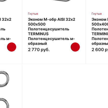
Гнутые
Гнутые
I 32х2
Эконом М-обр AISI 32х2
Эконом 
500х500
500х40
ель
Полотенцесушитель
Полоте
TERMINUS
TERMIN
ль м-
Полотенцесушитель м-
Полоте
образный
образн
2 770 руб.
2 600 р