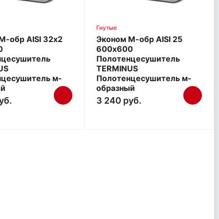
Гнутые
М-обр AISI 32х2
Эконом М-обр AISI 25
0
600х600
нцесушитель
Полотенцесушитель
US
TERMINUS
нцесушитель м-
Полотенцесушитель м-
ый
образный
уб.
3 240 руб.