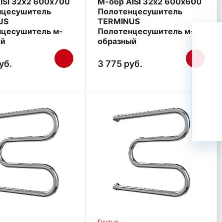
ISI 32х2 600х700
М-обр AISI 32х2 600х600
нцесушитель
Полотенцесушитель
US
TERMINUS
нцесушитель м-
Полотенцесушитель м-
ый
образный
уб.
3 775 руб.
Гнутые