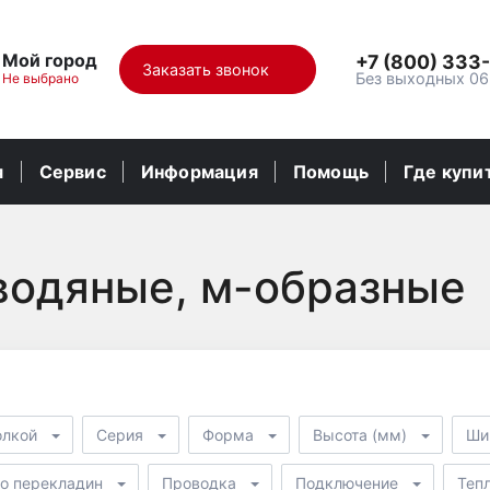
Мой город
+7 (800) 333
Заказать звонок
Без выходных 06
Не выбрано
я
Сервис
Информация
Помощь
Где купи
водяные, м-образные
олкой
Серия
Форма
Высота (мм)
Ши
о перекладин
Проводка
Подключение
Тепл