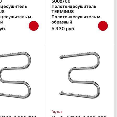
0
500х700
нцесушитель
Полотенцесушитель
US
TERMINUS
нцесушитель м-
Полотенцесушитель м-
ый
образный
уб.
5 930 руб.
Гнутые