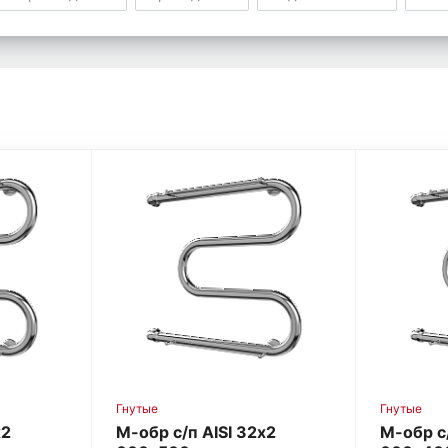
Гнутые
Гнутые
х2
М-обр с/п AISI 32х2
М-обр с/