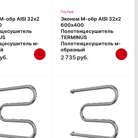
Гнутые
М-обр AISI 32х2
Эконом М-обр AISI 32х2
0
600х400
нцесушитель
Полотенцесушитель
US
TERMINUS
нцесушитель м-
Полотенцесушитель м-
ый
образный
уб.
2 735 руб.