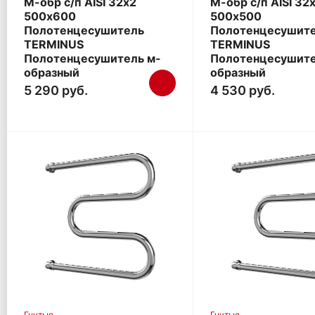
М-обр с/п AISI 32х2
М-обр с/п AISI 32
500х600
500х500
Полотенцесушитель
Полотенцесушит
TERMINUS
TERMINUS
Полотенцесушитель м-
Полотенцесушите
образный
образный
5 290 руб.
4 530 руб.
Гнутые
Гнутые